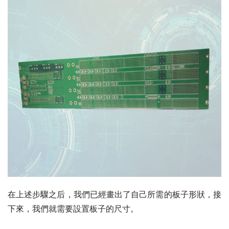
在上述步驟之后，我們已經畫出了自己所需的板子形狀，接
下來，我們就需要設置板子的尺寸。