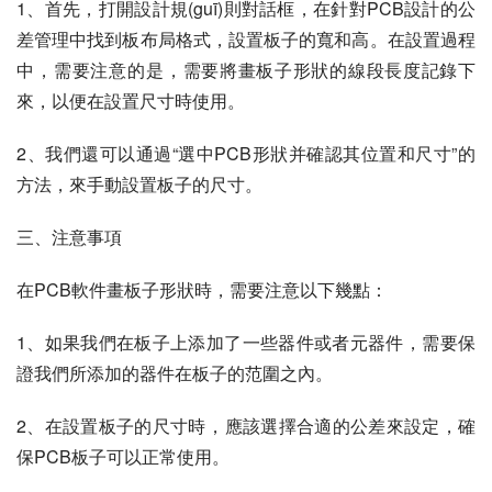
1、首先，打開設計規(guī)則對話框，在針對PCB設計的公
差管理中找到板布局格式，設置板子的寬和高。在設置過程
中，需要注意的是，需要將畫板子形狀的線段長度記錄下
來，以便在設置尺寸時使用。
2、我們還可以通過“選中PCB形狀并確認其位置和尺寸”的
方法，來手動設置板子的尺寸。
三、注意事項
在PCB軟件畫板子形狀時，需要注意以下幾點：
1、如果我們在板子上添加了一些器件或者元器件，需要保
證我們所添加的器件在板子的范圍之內。
2、在設置板子的尺寸時，應該選擇合適的公差來設定，確
保PCB板子可以正常使用。