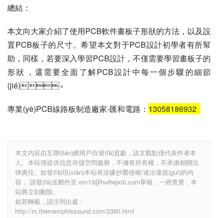
總結：
本文向大家介紹了使用PCB軟件畫板子形狀的方法，以及設
置PCB板子的尺寸。希望本文對于PCB設計初學者有所幫
助，同樣，若要深入學習PCB設計，不僅需要學習畫板子的
形狀，還需要全面了解PCB設計中每一個步驟的細節
(jié)。
專業(yè)PCB線路板制造廠家-匯和電路：
13058186932
本文內容由互聯(lián)網用戶自發(fā)貢獻，該文觀點僅代表作者本
人。本站僅提供信息存儲空間服務，不擁有所有權，不承擔相關法
律責任。如發(fā)現(xiàn)本站有涉嫌抄襲侵權/違法違規(guī)的內
容， 請發(fā)送郵件至 em13@huihepcb.com舉報，一經查實，本
站將立刻刪除。
如若轉載，請注明出處：
http://m.thememphissound.com/2380.html