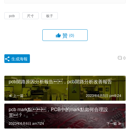
pcb
尺寸
板子
贊
(0)
0
生成海報
pcb開路原因分析報告，pcb開路分析改善報告
上一篇
2023年6月5日 pm9:24
pcb mark點，PCB中的mark點如何合理設
置？
2023年6月6日 am7:24
下一篇