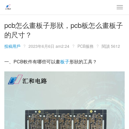
pcb怎么畫板子形狀，pcb板怎么畫板子
的尺寸？
投稿用戶
?
2023年6月6日 am2:24
?
PCB服務
?
閱讀 5612
一、PCB軟件有哪些可以畫
板子
形狀的工具？