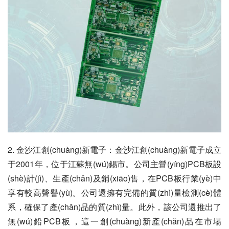
2. 金沙江創(chuàng)新電子：金沙江創(chuàng)新電子成立
于2001年，位于江蘇無(wú)錫市。公司主營(yíng)PCB板設
(shè)計(jì)、生產(chǎn)及銷(xiāo)售，在PCB板行業(yè)中
享有較高聲譽(yù)。公司還擁有完備的質(zhì)量檢測(cè)體
系，確保了產(chǎn)品的質(zhì)量。此外，該公司還推出了
無(wú)鉛PCB板，這一創(chuàng)新產(chǎn)品在市場