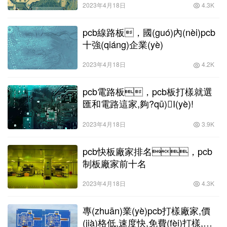
2023年4月18日
4.3K
pcb線路板，國(guó)內(nèi)pcb
十強(qiáng)企業(yè)
2023年4月18日
4.2K
pcb電路板，pcb板打樣就選
匯和電路這家,夠?qū)I(yè)!
2023年4月18日
3.9K
pcb快板廠家排名，pcb
制板廠家前十名
2023年4月18日
4.3K
專(zhuān)業(yè)pcb打樣廠家,價
(jià)格低,速度快,免費(fèi)打樣,歡