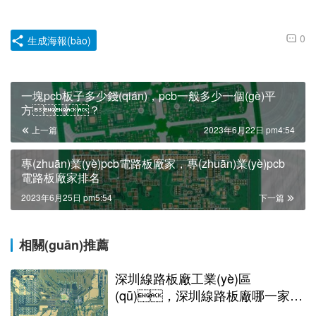
0
生成海報(bào)
一塊pcb板子多少錢(qián)，pcb一般多少一個(gè)平
方？
上一篇
2023年6月22日 pm4:54
專(zhuān)業(yè)pcb電路板廠家，專(zhuān)業(yè)pcb
電路板廠家排名
2023年6月25日 pm5:54
下一篇
相關(guān)推薦
深圳線路板廠工業(yè)區
(qū)，深圳線路板廠哪一家待
遇最好？