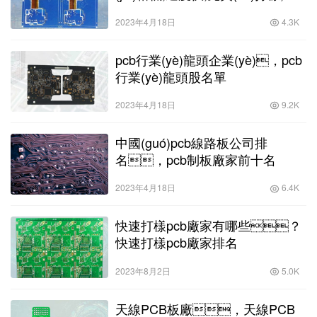
迎咨詢(xún)！
2023年4月18日
4.3K
pcb行業(yè)龍頭企業(yè)，pcb
行業(yè)龍頭股名單
2023年4月18日
9.2K
中國(guó)pcb線路板公司排
名，pcb制板廠家前十名
2023年4月18日
6.4K
快速打樣pcb廠家有哪些？
快速打樣pcb廠家排名
2023年8月2日
5.0K
天線PCB板廠，天線PCB