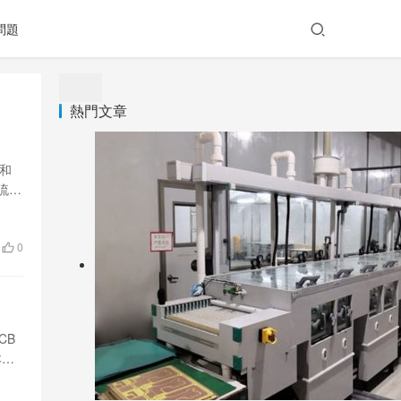
問題
熱門文章
大和
流
藝流程
0
CB
本文