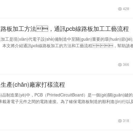
428
b線路板加工方法，通訊pcb線路板加工工藝流程
工是現(xiàn)代電子設(shè)備制造中至關(guān)重要的環(huán)節(jié
。本文將介紹通訊pcb線路板加工的方法和工藝流程，幫助讀
加工的技巧和要點(diǎn)。 首先，通訊pcb線路板加
366
板生產(chǎn)廠家打樣流程
)品制造業(yè)中，PCB（PrintedCircuitBoard）是一個(gè)關(guān)鍵
承載著電子元件之間的電路連接。為了確保電路板制造的順利進(jìn)行以
品的質(zhì)量，選擇一流的PC…
318