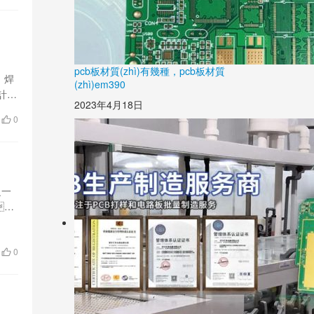
pcb板材質(zhì)有幾種，pcb板材質
、焊
(zhì)em390
計
2023年4月18日
0
之一
，
0