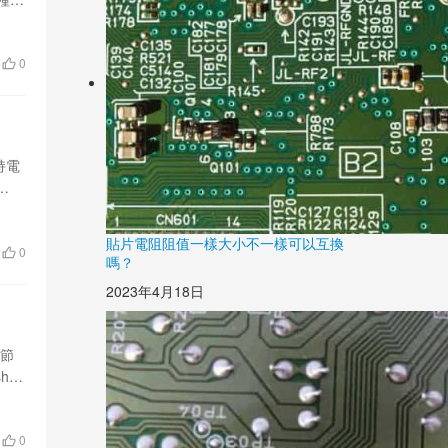
0
持電
板內
貼片電阻阻值一樣大小不一樣可以互換
0
嗎？
2023年4月18日
)節
è)
路板
0