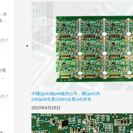
板）作
秉承
0
的電
幫助
中國(guó)做pcb板的公司，國(guó)內
0
(nèi)pcb生產(chǎn)企業(yè)排名
2023年6月25日
種有