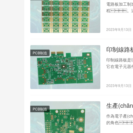
電路板加工制造流
程。這
品質(zhì)
程。 第一步
2023年9月13日
印制線路
PCB制造
印制線路板是現
它在電子元器件
作工藝及方法
2023年9月13日
生產(ch
PCB制造
作為電子產(ch
的角色
化的電路板加