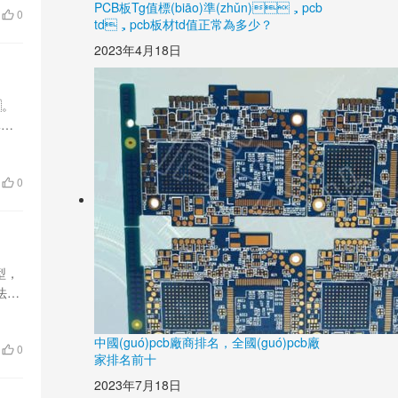
PCB板Tg值標(biāo)準(zhǔn)，pcb
0
td，pcb板材td值正常為多少？
2023年4月18日
。
掌握
0
型，
法及
中國(guó)pcb廠商排名，全國(guó)pcb廠
0
家排名前十
2023年7月18日