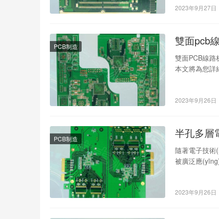
2023年9月27日
雙面pcb
PCB制造
雙面PCB線
本文將為您詳
這一制作過程
2023年9月26日
半孔多層
PCB制造
隨著電子技術(
被廣泛應(yī
其在電子領(l
2023年9月26日