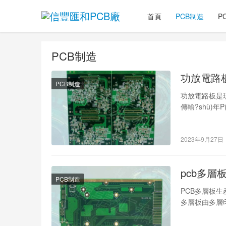
首頁
PCB制造
P
PCB制造
功放電路板
PCB制造
功放電路板是現
傳輸?shù)年
程，以及相關(g
1.原材料采購
2023年9月27日
pcb多層板
PCB制造
PCB多層板生產
多層板由多層
將為您詳細(x