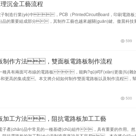
處理沉金工藝流程
電子制造行業(yè)中，PCB（PrintedCircuitBoard，印刷電路
ǎn)品的重要組成部分，其制作工藝也越來越關(guān)鍵。傲晨科技
，高品質(zhì)”的理念，不斷…
599
板制作方法，雙面板電路板制作流程
種具有兩面可布線的電路板，能夠?qū)崿F(xiàn)更復(fù)雜
計(jì)和更高的集成度。本文將介紹如何制作雙面電路板以及制作流程，
品質(zhì)雙面電路板的技巧。 首先，制作雙面電…
500
板加工方法，阻抗電路板加工工藝
子產(chǎn)品中常見的一種基礎(chǔ)組件，具有重要的作用。然
，阻抗電路板的加工對(duì)于制造商來說并不容易。本文將介紹一