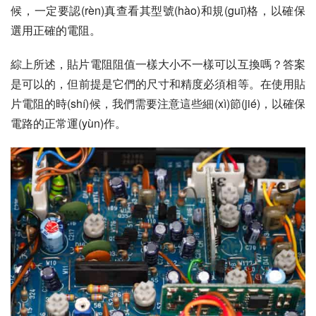
候，一定要認(rèn)真查看其型號(hào)和規(guī)格，以確保
選用正確的電阻。
綜上所述，貼片電阻阻值一樣大小不一樣可以互換嗎？答案
是可以的，但前提是它們的尺寸和精度必須相等。在使用貼
片電阻的時(shí)候，我們需要注意這些細(xì)節(jié)，以確保
電路的正常運(yùn)作。