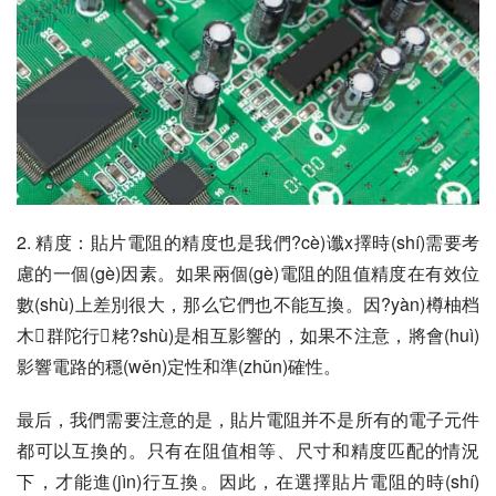
2. 精度：貼片電阻的精度也是我們?cè)谶x擇時(shí)需要考
慮的一個(gè)因素。如果兩個(gè)電阻的阻值精度在有效位
數(shù)上差別很大，那么它們也不能互換。因?yàn)樽柚档
木群陀行粩?shù)是相互影響的，如果不注意，將會(huì)
影響電路的穩(wěn)定性和準(zhǔn)確性。
最后，我們需要注意的是，貼片電阻并不是所有的電子元件
都可以互換的。只有在阻值相等、尺寸和精度匹配的情況
下，才能進(jìn)行互換。因此，在選擇貼片電阻的時(shí)