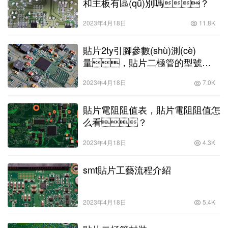
和主板有區(qū)別嗎？
2023年4月18日
11.8K
貼片2ty引腳參數(shù)測(cè)
量，貼片二極管的型號
(hào)參數(shù)表
2023年4月18日
7.0K
貼片電阻阻值表，貼片電阻阻值怎
么看？
2023年4月18日
4.3K
smt貼片工藝流程介紹
2023年4月18日
5.4K