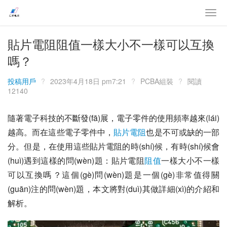
貼片電阻阻值一樣大小不一樣可以互換
嗎？
投稿用戶
?
2023年4月18日 pm7:21
?
PCBA組裝
?
閱讀
12140
隨著電子科技的不斷發(fā)展，電子零件的使用頻率越來(lái)
越高。而在這些電子零件中，
貼片
電阻
也是不可或缺的一部
分。但是，在使用這些貼片電阻的時(shí)候，有時(shí)候會
(huì)遇到這樣的問(wèn)題：貼片電阻
阻值
一樣大小不一樣
可以互換嗎？這個(gè)問(wèn)題是一個(gè)非常值得關
(guān)注的問(wèn)題，本文將對(duì)其做詳細(xì)的介紹和
解析。