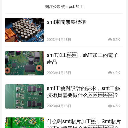
關注公眾號：pcb加工
smt車間無塵標準
2023年4月18日
5.5K
smT加工，sMT加工的電子
產品
2023年4月18日
4.2K
smt工藝對設計的要求，smt工藝
技術員需要做什么？
2023年4月18日
4.6K
什么叫smt貼片加工，Smt貼片
加工快速清尾心得？