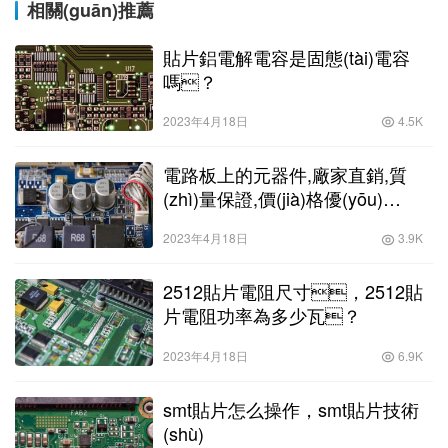
相關(guān)推薦
貼片鋁電解電容是固態(tài)電容
嗎？
2023年4月18日
4.5K
電路板上的元器件,廠家直銷,質
(zhì)量保證,價(jià)格優(yōu)
惠！
2023年4月18日
3.9K
2512貼片電阻尺寸，2512貼
片電阻功率為多少瓦？
2023年4月18日
6.9K
smt貼片怎么操作，smt貼片技術
(shù)