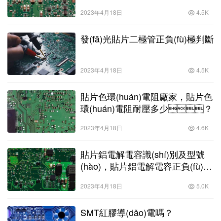
2023年4月18日
4.5K
發(fā)光貼片二極管正負(fù)極判斷
2023年4月18日
4.5K
貼片色環(huán)電阻廠家，貼片色
環(huán)電阻耐壓多少？
2023年4月18日
4.6K
貼片鋁電解電容識(shí)別及型號
(hào)，貼片鋁電解電容正負(fù)
極？
2023年4月18日
5.0K
SMT紅膠導(dǎo)電嗎？