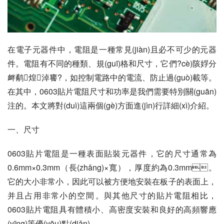
在電子元器件中，電阻是一種常見(jiàn)且必不可少的元器
件。電阻有不同的種類、規(guī)格和尺寸，它們?cè)陔娐分
衅鹬煌淖饔?，如控制電路中的電流、防止過(guò)載等。
在其中，0603貼片電阻尺寸和功率是我們需要特別關(guān)
注的。本文將對(duì)這兩個(gè)方面進(jìn)行詳細(xì)介紹。
一、尺寸
0603貼片電阻是一種表面貼裝元器件，它的尺寸通常為
0.6mm×0.3mm（長(zhǎng)×寬），厚度約為0.3mm。
它的大小非常小，因此可以被方便地安裝在板子的表面上，
并且占用非常小的空間。與其他尺寸的貼片電阻相比，
0603貼片電阻具有體積小、高密度安裝和良好的高頻響應
(yīng)等優(yōu)點(diǎn)。