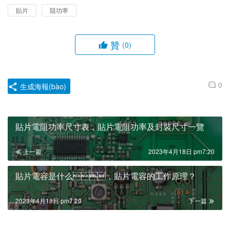
貼片
阻功率
贊
(0)
0
生成海報(bào)
貼片電阻功率尺寸表，貼片電阻功率及封裝尺寸一覽
上一篇
2023年4月18日 pm7:20
貼片電容是什么，貼片電容的工作原理？
2023年4月18日 pm7:20
下一篇